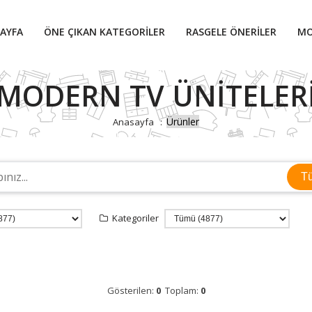
AYFA
ÖNE ÇIKAN KATEGORILER
RASGELE ÖNERILER
MO
MODERN TV ÜNITELER
Ürünler
Anasayfa
T
Kategoriler
Gösterilen:
0
Toplam:
0