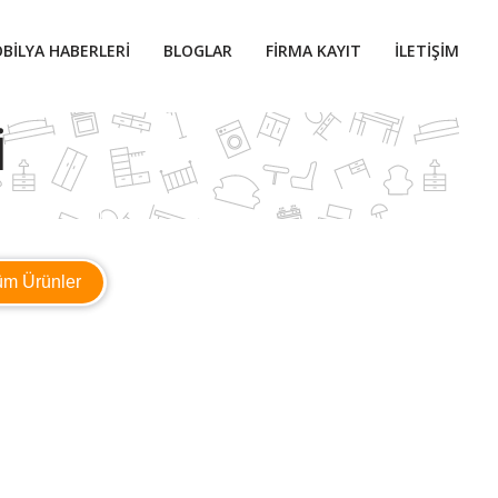
BILYA HABERLERI
BLOGLAR
FIRMA KAYIT
İLETIŞIM
I
üm Ürünler