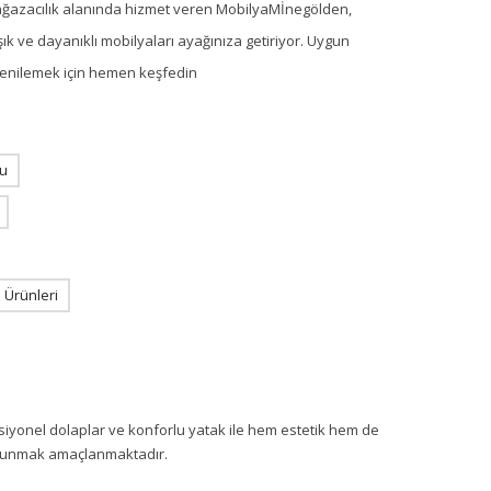
ağazacılık alanında hizmet veren MobilyaMİnegölden,
ık ve dayanıklı mobilyaları ayağınıza getiriyor. Uygun
i yenilemek için hemen keşfedin
u
Ürünleri
iyonel dolaplar ve konforlu yatak ile hem estetik hem de
m sunmak amaçlanmaktadır.