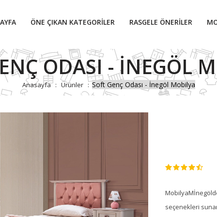
AYFA
ÖNE ÇIKAN KATEGORILER
RASGELE ÖNERILER
MO
ENÇ ODASI - İNEGÖL 
Soft Genç Odası - İnegöl Mobilya
Anasayfa
Ürünler
MobilyaMİnegölden
seçenekleri sunan