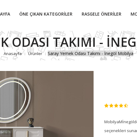
AYFA
ÖNE ÇIKAN KATEGORILER
RASGELE ÖNERILER
MO
K ODASI TAKIMI - İNE
Saray Yemek Odası Takımı - İnegöl Mobilya
Anasayfa
Ürünler
MobilyaMİnegölden
seçenekleri sunan