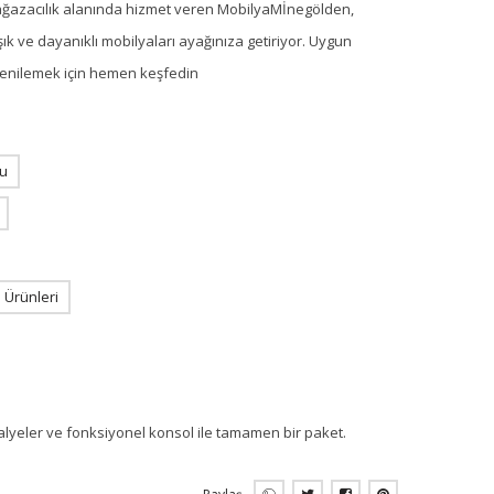
ağazacılık alanında hizmet veren MobilyaMİnegölden,
ık ve dayanıklı mobilyaları ayağınıza getiriyor. Uygun
i yenilemek için hemen keşfedin
u
Ürünleri
lyeler ve fonksiyonel konsol ile tamamen bir paket.