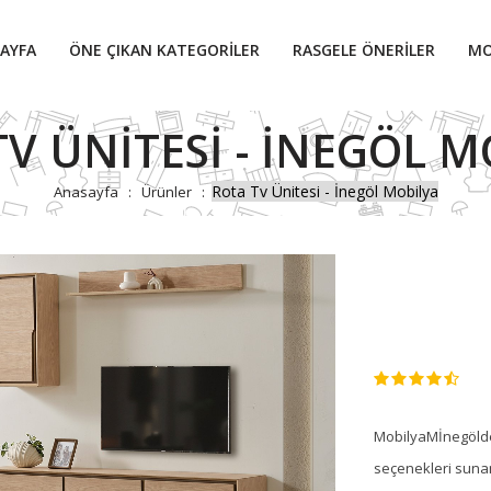
AYFA
ÖNE ÇIKAN KATEGORILER
RASGELE ÖNERILER
MO
V ÜNITESI - İNEGÖL 
Rota Tv Ünitesi - İnegöl Mobilya
Anasayfa
Ürünler
MobilyaMİnegölden
seçenekleri sunan