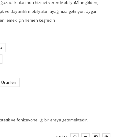
ağazacılık alanında hizmet veren MobilyaMİnegölden,
ık ve dayanıklı mobilyaları ayağınıza getiriyor. Uygun
i yenilemek için hemen keşfedin
u
Ürünleri
etik ve fonksiyonelliği bir araya getirmektedir.