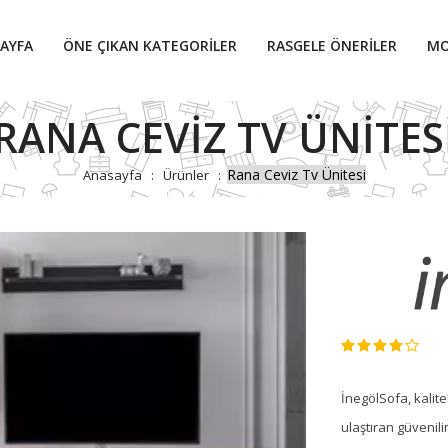
AYFA
ÖNE ÇIKAN KATEGORILER
RASGELE ÖNERILER
MO
RANA CEVIZ TV ÜNITES
Rana Ceviz Tv Ünitesi
Anasayfa
Ürünler
İnegölSofa, kalite
ulaştıran güvenili