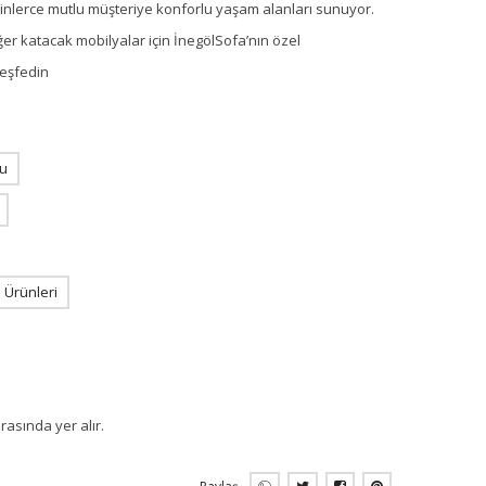
 binlerce mutlu müşteriye konforlu yaşam alanları sunuyor.
ğer katacak mobilyalar için İnegölSofa’nın özel
keşfedin
u
Ürünleri
rasında yer alır.