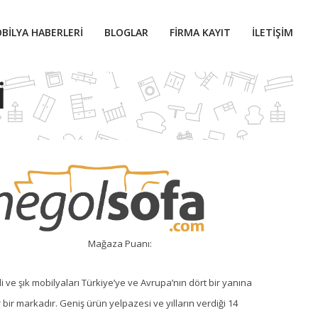
BILYA HABERLERI
BLOGLAR
FIRMA KAYIT
İLETIŞIM
I
Mağaza Puanı:
li ve şık mobilyaları Türkiye’ye ve Avrupa’nın dört bir yanına
r bir markadır. Geniş ürün yelpazesi ve yılların verdiği 14