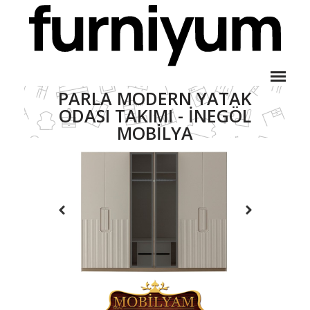
PARLA MODERN YATAK
ODASI TAKIMI - İNEGÖL
MOBILYA
Parla Modern Yatak Odası
Anasayfa
Ürünler
Takımı - İnegöl Mobilya