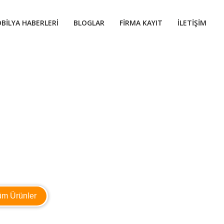
BILYA HABERLERI
BLOGLAR
FIRMA KAYIT
İLETIŞIM
üm Ürünler