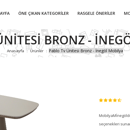
AYFA
ÖNE ÇIKAN KATEGORILER
RASGELE ÖNERILER
MO
ÜNITESI BRONZ - İNEG
Pablo Tv Ünitesi Bronz - İnegöl Mobilya
Anasayfa
Ürünler
MobilyaMİnegölden
seçenekleri sunan