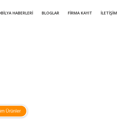
BILYA HABERLERI
BLOGLAR
FIRMA KAYIT
İLETIŞIM
üm Ürünler