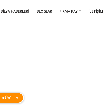
BILYA HABERLERI
BLOGLAR
FIRMA KAYIT
İLETIŞIM
üm Ürünler