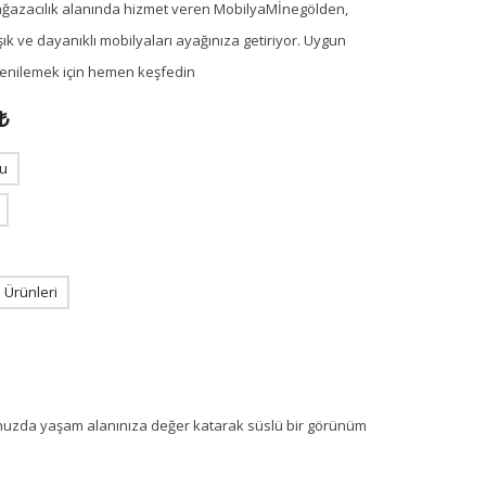
ağazacılık alanında hizmet veren MobilyaMİnegölden,
ık ve dayanıklı mobilyaları ayağınıza getiriyor. Uygun
i yenilemek için hemen keşfedin
₺
u
Ürünleri
unuzda yaşam alanınıza değer katarak süslü bir görünüm