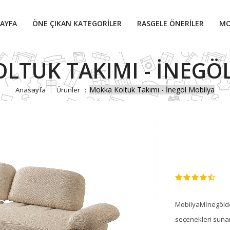
AYFA
ÖNE ÇIKAN KATEGORILER
RASGELE ÖNERILER
MO
LTUK TAKIMI - İNEGÖ
Mokka Koltuk Takımı - İnegöl Mobilya
Anasayfa
Ürünler
MobilyaMİnegölden
seçenekleri sunan