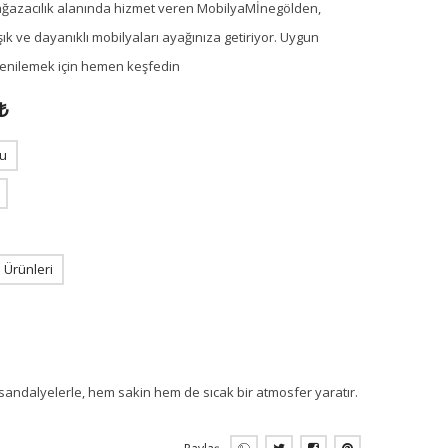
ağazacılık alanında hizmet veren MobilyaMİnegölden,
ık ve dayanıklı mobilyaları ayağınıza getiriyor. Uygun
i yenilemek için hemen keşfedin
₺
u
Ürünleri
sandalyelerle, hem sakin hem de sıcak bir atmosfer yaratır.