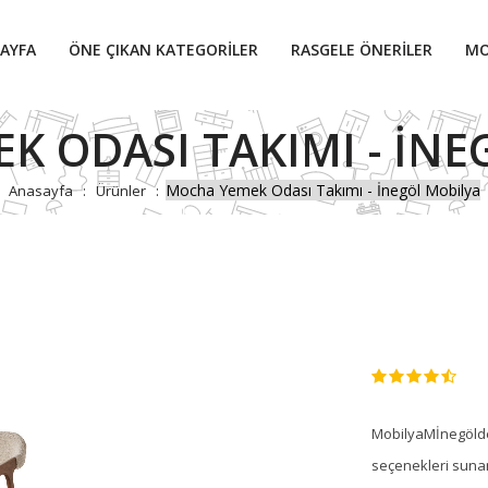
AYFA
ÖNE ÇIKAN KATEGORILER
RASGELE ÖNERILER
MO
K ODASI TAKIMI - İNE
Mocha Yemek Odası Takımı - İnegöl Mobilya
Anasayfa
Ürünler
MobilyaMİnegölden
seçenekleri sunan