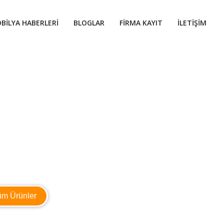
BILYA HABERLERI
BLOGLAR
FIRMA KAYIT
İLETIŞIM
üm Ürünler