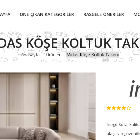
AYFA
ÖNE ÇIKAN KATEGORILER
RASGELE ÖNERILER
MO
DAS KÖŞE KOLTUK TAK
Midas Köşe Koltuk Takımı
Anasayfa
Ürünler
İnegölSofa, kalite
ulaştıran güvenili