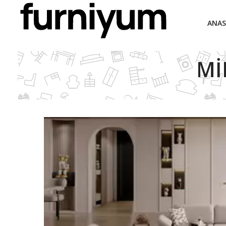
ANAS
MI