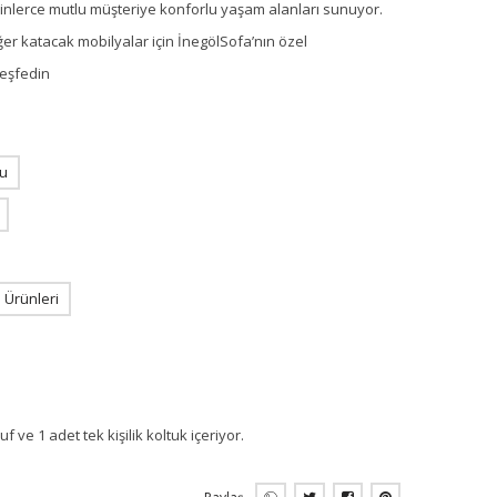
 binlerce mutlu müşteriye konforlu yaşam alanları sunuyor.
ğer katacak mobilyalar için İnegölSofa’nın özel
keşfedin
u
Ürünleri
ve 1 adet tek kişilik koltuk içeriyor.