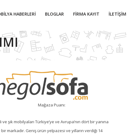
BILYA HABERLERI
BLOGLAR
FIRMA KAYIT
İLETIŞIM
IMI
Mağaza Puanı:
li ve şık mobilyaları Türkiye’ye ve Avrupa’nın dört bir yanına
r bir markadır. Geniş ürün yelpazesi ve yılların verdiği 14