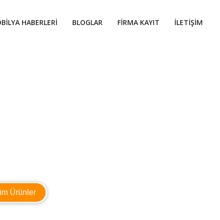
BILYA HABERLERI
BLOGLAR
FIRMA KAYIT
İLETIŞIM
üm Ürünler