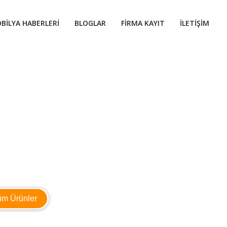
BILYA HABERLERI
BLOGLAR
FIRMA KAYIT
İLETIŞIM
üm Ürünler