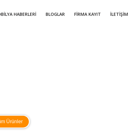
BILYA HABERLERI
BLOGLAR
FIRMA KAYIT
İLETIŞIM
üm Ürünler