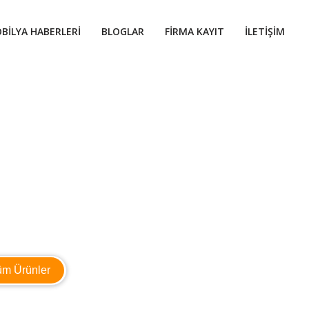
BILYA HABERLERI
BLOGLAR
FIRMA KAYIT
İLETIŞIM
üm Ürünler