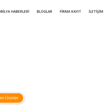
BILYA HABERLERI
BLOGLAR
FIRMA KAYIT
İLETIŞIM
üm Ürünler