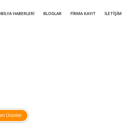
BILYA HABERLERI
BLOGLAR
FIRMA KAYIT
İLETIŞIM
üm Ürünler