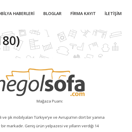
BILYA HABERLERI
BLOGLAR
FIRMA KAYIT
İLETIŞIM
180)
Mağaza Puanı:
li ve şık mobilyaları Türkiye’ye ve Avrupa’nın dört bir yanına
r bir markadır. Geniş ürün yelpazesi ve yılların verdiği 14