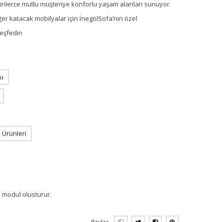
 binlerce mutlu müşteriye konforlu yaşam alanları sunuyor.
ğer katacak mobilyalar için İnegölSofa’nın özel
keşfedin
u
Ürünleri
i modul olusturur.