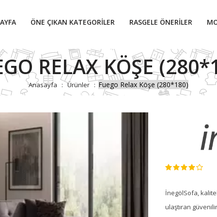
AYFA
ÖNE ÇIKAN KATEGORILER
RASGELE ÖNERILER
MO
GO RELAX KÖŞE (280*
Fuego Relax Köşe (280*180)
Anasayfa
Ürünler
İnegölSofa, kalite
ulaştıran güvenili