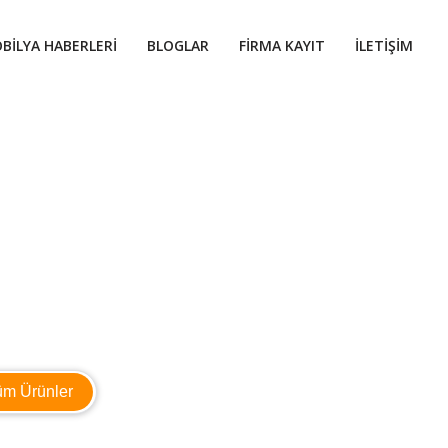
BILYA HABERLERI
BLOGLAR
FIRMA KAYIT
İLETIŞIM
üm Ürünler