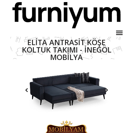
ELITA ANTRASIT KÖŞE
KOLTUK TAKIMI - İNEGÖL
MOBILYA
Elita Antrasit Köşe Koltuk
Anasayfa
Ürünler
Takımı - İnegöl Mobilya