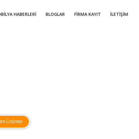
BILYA HABERLERI
BLOGLAR
FIRMA KAYIT
İLETIŞIM
üm Ürünler