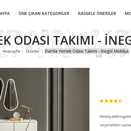
AYFA
ÖNE ÇIKAN KATEGORILER
RASGELE ÖNERILER
MO
K ODASI TAKIMI - İNE
Damla Yemek Odası Takımı - İnegöl Mobilya
Anasayfa
Ürünler
MobilyaMİnegölden
seçenekleri sunan