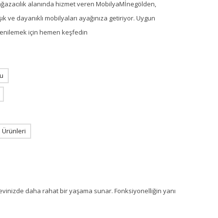
ağazacılık alanında hizmet veren MobilyaMİnegölden,
ık ve dayanıklı mobilyaları ayağınıza getiriyor. Uygun
i yenilemek için hemen keşfedin
u
Ürünleri
inizde daha rahat bir yaşama sunar. Fonksiyonelliğin yanı