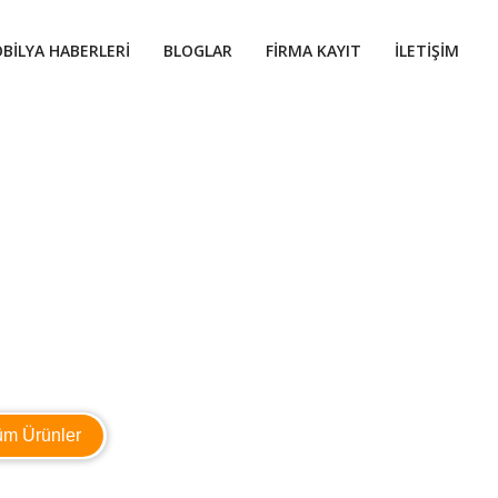
BILYA HABERLERI
BLOGLAR
FIRMA KAYIT
İLETIŞIM
üm Ürünler