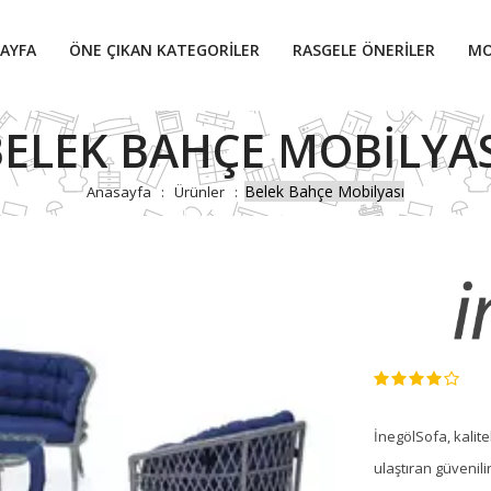
AYFA
ÖNE ÇIKAN KATEGORILER
RASGELE ÖNERILER
MO
BELEK BAHÇE MOBILYAS
Belek Bahçe Mobilyası
Anasayfa
Ürünler
İnegölSofa, kalite
ulaştıran güvenili