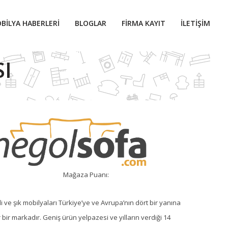
BILYA HABERLERI
BLOGLAR
FIRMA KAYIT
İLETIŞIM
I
Mağaza Puanı:
li ve şık mobilyaları Türkiye’ye ve Avrupa’nın dört bir yanına
r bir markadır. Geniş ürün yelpazesi ve yılların verdiği 14