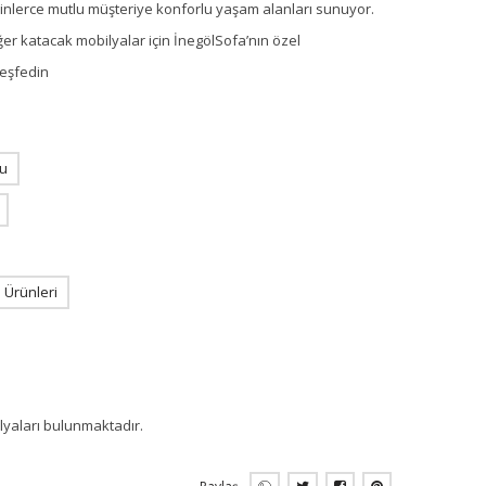
 binlerce mutlu müşteriye konforlu yaşam alanları sunuyor.
ğer katacak mobilyalar için İnegölSofa’nın özel
keşfedin
u
Ürünleri
ilyaları bulunmaktadır.