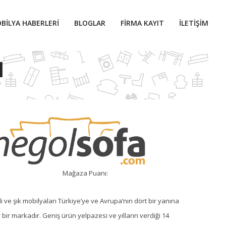
BILYA HABERLERI
BLOGLAR
FIRMA KAYIT
İLETIŞIM
I
Mağaza Puanı:
li ve şık mobilyaları Türkiye’ye ve Avrupa’nın dört bir yanına
r bir markadır. Geniş ürün yelpazesi ve yılların verdiği 14