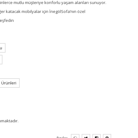
 binlerce mutlu müşteriye konforlu yaşam alanları sunuyor.
ğer katacak mobilyalar için İnegölSofa’nın özel
keşfedin
u
Ürünleri
unmaktadır.