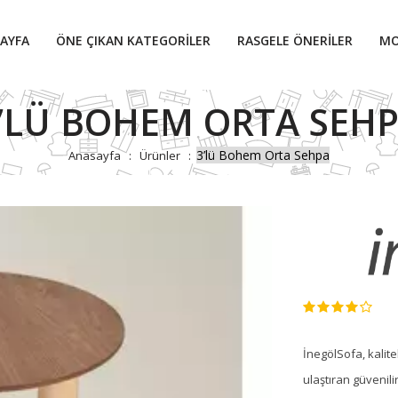
AYFA
ÖNE ÇIKAN KATEGORILER
RASGELE ÖNERILER
MO
’LÜ BOHEM ORTA SEH
3’lü Bohem Orta Sehpa
Anasayfa
Ürünler
İnegölSofa, kalite
ulaştıran güvenili