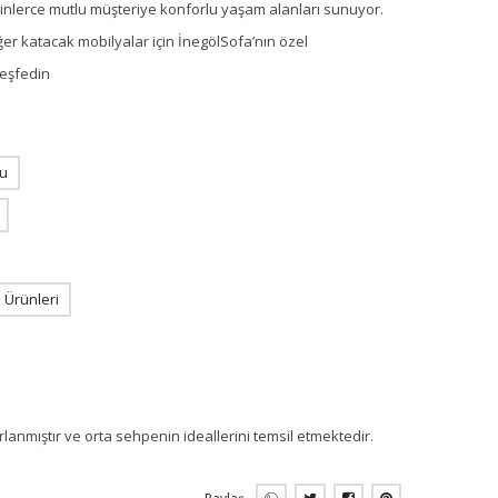
 binlerce mutlu müşteriye konforlu yaşam alanları sunuyor.
ğer katacak mobilyalar için İnegölSofa’nın özel
keşfedin
u
Ürünleri
nmıştır ve orta sehpenin ideallerini temsil etmektedir.