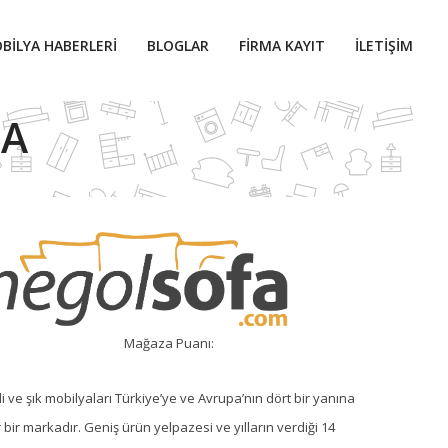
BILYA HABERLERI
BLOGLAR
FIRMA KAYIT
İLETIŞIM
PA
Mağaza Puanı:
li ve şık mobilyaları Türkiye’ye ve Avrupa’nın dört bir yanına
r bir markadır. Geniş ürün yelpazesi ve yılların verdiği 14